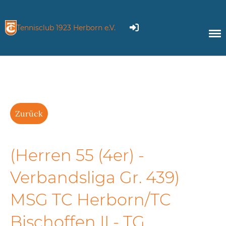
Tennisclub 1923 Herborn e.V.
Zurück
(Herren 55 (4er) -
Verbandsliga Gr. 439)
MSG TC Herborn/TC
Bischoffen II - TG