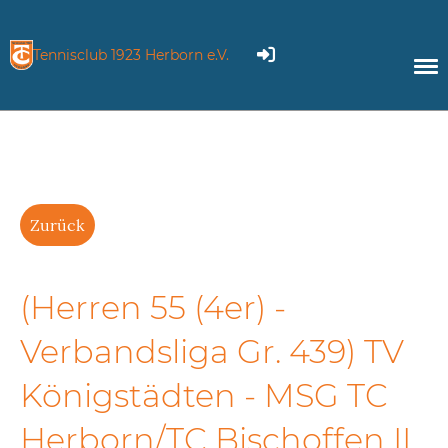
Tennisclub 1923 Herborn e.V.
Zurück
(Herren 55 (4er) -
Verbandsliga Gr. 439) TV
Königstädten - MSG TC
Herborn/TC Bischoffen II