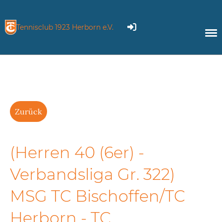
Tennisclub 1923 Herborn e.V.
Zurück
(Herren 40 (6er) -
Verbandsliga Gr. 322)
MSG TC Bischoffen/TC
Herborn - TC