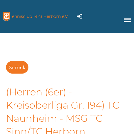
Tennisclub 1923 Herborn e.V.
Zurück
(Herren (6er) -
Kreisoberliga Gr. 194) TC
Naunheim - MSG TC
Sinn/TC Herborn