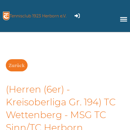
Tennisclub 1923 Herborn e.V.
Zurück
(Herren (6er) -
Kreisoberliga Gr. 194) TC
Wettenberg - MSG TC
Sinn/TC Herborn