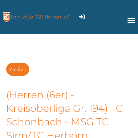
Tennisclub 1923 Herborn e.V.
Zurück
(Herren (6er) -
Kreisoberliga Gr. 194) TC
Schönbach - MSG TC
Sinn/TC Herborn