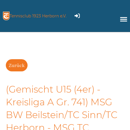
Tennisclub 1923 Herborn e.V.
Zurück
(Gemischt U15 (4er) -
Kreisliga A Gr. 741) MSG
BW Beilstein/TC Sinn/TC
Herborn - MSG TC