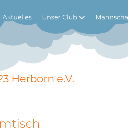
Aktuelles
Unser Club
Mannscha
23 Herborn e.V.
mtisch